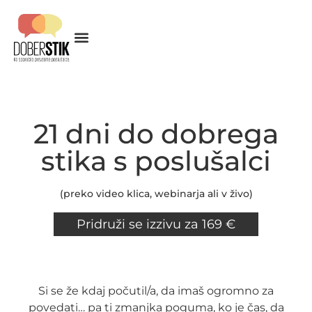
21 dni do dobrega
stika s poslušalci
(preko video klica, webinarja ali v živo)
Pridruži se izzivu za 169 €
Si se že kdaj počutil/a, da imaš ogromno za
povedati… pa ti zmanjka poguma, ko je čas, da