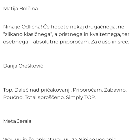
Matija Bolčina
Nina je Odlična! Če hočete nekaj drugačnega, ne
“zlikano klasičnega”, a pristnega in kvaitetnega, ter
osebnega – absolutno priporočam. Za dušo in srce.
Darija Orešković
Top. Daleč nad pričakovanji. Priporočam. Zabavno.
Poučno. Total sproščeno. Simply TOP.
Meta Jerala
Wauuu in še enkrat wauuu za Ninino vodenje