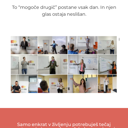
To “mogoče drugič” postane vsak dan. In njen
glas ostaja neslišan.
Samo enkrat v življenju potrebuješ tečaj