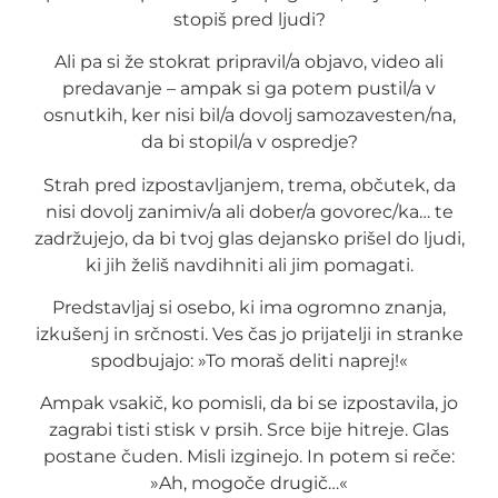
stopiš pred ljudi?
Ali pa si že stokrat pripravil/a objavo, video ali
predavanje – ampak si ga potem pustil/a v
osnutkih, ker nisi bil/a dovolj samozavesten/na,
da bi stopil/a v ospredje?
Strah pred izpostavljanjem, trema, občutek, da
nisi dovolj zanimiv/a ali dober/a govorec/ka… te
zadržujejo, da bi tvoj glas dejansko prišel do ljudi,
ki jih želiš navdihniti ali jim pomagati.
Predstavljaj si osebo, ki ima ogromno znanja,
izkušenj in srčnosti. Ves čas jo prijatelji in stranke
spodbujajo: »To moraš deliti naprej!«
Ampak vsakič, ko pomisli, da bi se izpostavila, jo
zagrabi tisti stisk v prsih. Srce bije hitreje. Glas
postane čuden. Misli izginejo. In potem si reče:
»Ah, mogoče drugič…«