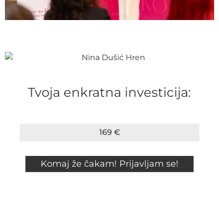
Tvoja enkratna investicija:
169 €
Komaj že čakam! Prijavljam se!