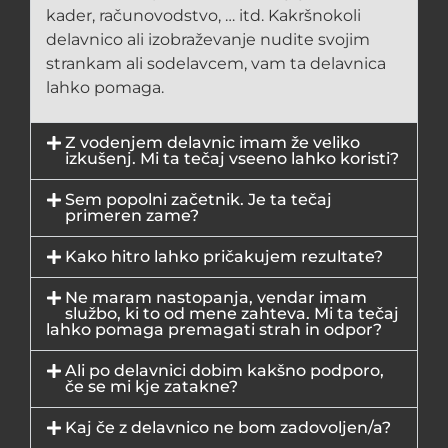
kader, računovodstvo, … itd. Kakršnokoli
delavnico ali izobraževanje nudite svojim
strankam ali sodelavcem, vam ta delavnica
lahko pomaga.
Z vodenjem delavnic imam že veliko
izkušenj. Mi ta tečaj vseeno lahko koristi?
Sem popolni začetnik. Je ta tečaj
primeren zame?
Kako hitro lahko pričakujem rezultate?
Ne maram nastopanja, vendar imam
službo, ki to od mene zahteva. Mi ta tečaj
lahko pomaga premagati strah in odpor?
Ali po delavnici dobim kakšno podporo,
če se mi kje zatakne?
Kaj če z delavnico ne bom zadovoljen/a?