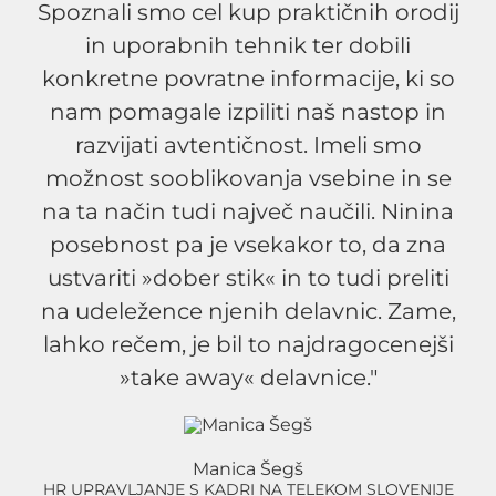
Spoznali smo cel kup praktičnih orodij
in uporabnih tehnik ter dobili
konkretne povratne informacije, ki so
nam pomagale izpiliti naš nastop in
razvijati avtentičnost. Imeli smo
možnost sooblikovanja vsebine in se
na ta način tudi največ naučili. Ninina
posebnost pa je vsekakor to, da zna
ustvariti »dober stik« in to tudi preliti
na udeležence njenih delavnic. Zame,
lahko rečem, je bil to najdragocenejši
»take away« delavnice."
Manica Šegš
HR UPRAVLJANJE S KADRI NA TELEKOM SLOVENIJE