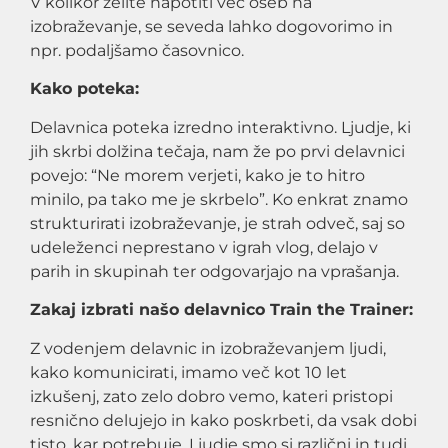
V kolikor želite napotiti več oseb na
izobraževanje, se seveda lahko dogovorimo in
npr. podaljšamo časovnico.
Kako poteka:
Delavnica poteka izredno interaktivno. Ljudje, ki
jih skrbi dolžina tečaja, nam že po prvi delavnici
povejo: “Ne morem verjeti, kako je to hitro
minilo, pa tako me je skrbelo”. Ko enkrat znamo
strukturirati izobraževanje, je strah odveč, saj so
udeleženci neprestano v igrah vlog, delajo v
parih in skupinah ter odgovarjajo na vprašanja.
Zakaj izbrati našo delavnico Train the Trainer:
Z vodenjem delavnic in izobraževanjem ljudi,
kako komunicirati, imamo več kot 10 let
izkušenj, zato zelo dobro vemo, kateri pristopi
resnično delujejo in kako poskrbeti, da vsak dobi
tisto, kar potrebuje. Ljudje smo si različni in tudi