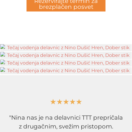
Rezervirajte termin za
brezplačen posvet
★
★
★
★
★
"Nina nas je na delavnici TTT prepričala
z drugačnim, svežim pristopom.