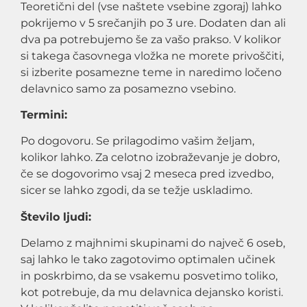
Teoretični del (vse naštete vsebine zgoraj) lahko
pokrijemo v 5 srečanjih po 3 ure. Dodaten dan ali
dva pa potrebujemo še za vašo prakso. V kolikor
si takega časovnega vložka ne morete privoščiti,
si izberite posamezne teme in naredimo ločeno
delavnico samo za posamezno vsebino.
Termini:
Po dogovoru. Se prilagodimo vašim željam,
kolikor lahko. Za celotno izobraževanje je dobro,
če se dogovorimo vsaj 2 meseca pred izvedbo,
sicer se lahko zgodi, da se težje uskladimo.
Število ljudi:
Delamo z majhnimi skupinami do največ 6 oseb,
saj lahko le tako zagotovimo optimalen učinek
in poskrbimo, da se vsakemu posvetimo toliko,
kot potrebuje, da mu delavnica dejansko koristi.