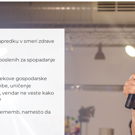
napredku v smeri zdrave
aposlenih za spopadanje
ovekove gospodarske
be, uničenje
, vendar ne veste kako
?
i sprememb, namesto da