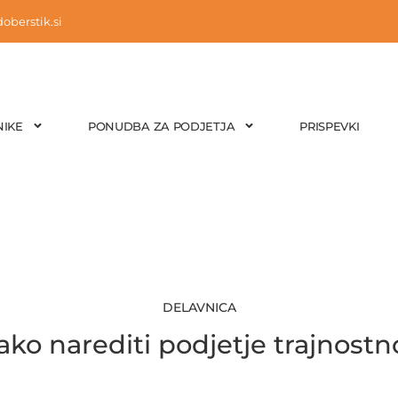
oberstik.si
IKE
PONUDBA ZA PODJETJA
PRISPEVKI
DELAVNICA
ako narediti podjetje trajnostn