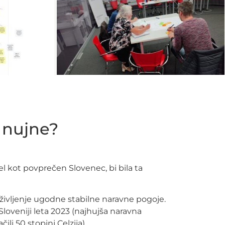
 nujne?
ivel kot povprečen Slovenec, bi bila ta
za življenje ugodne stabilne naravne pogoje.
loveniji leta 2023 (najhujša naravna
li 50 stopinj Celzija).