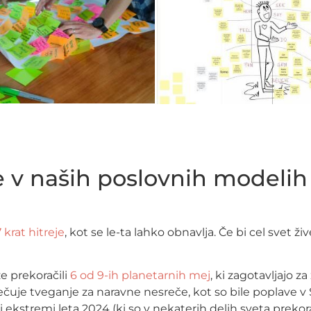
v naših poslovnih modelih
7 krat hitreje
, kot se le-ta lahko obnavlja. Če bi cel svet ž
e prekoračili
6 od 9-ih planetarnih mej
, ki zagotavljajo 
čuje tveganje za naravne nesreče, kot so bile poplave v S
 ekstremi leta 2024 (ki so v nekaterih delih sveta prekorači