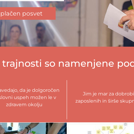
zplačen posvet
 trajnosti so namenjene podj
avedajo, da je dolgoročen
Jim je mar za dobrobi
slovni uspeh možen le v
zaposlenih in širše skup
zdravem okolju