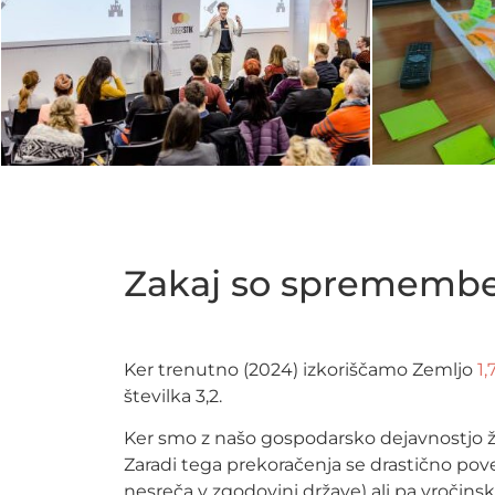
Zakaj so spremembe 
Ker trenutno (2024) izkoriščamo Zemljo
1,
številka 3,2.
Ker smo z našo gospodarsko dejavnostjo ž
Zaradi tega prekoračenja se drastično pove
nesreča v zgodovini države) ali pa vročinski