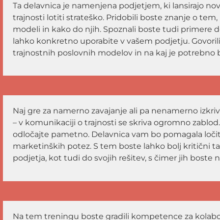
Ta delavnica je namenjena podjetjem, ki lansirajo no
trajnosti lotiti strateško. Pridobili boste znanje o tem
modeli in kako do njih. Spoznali boste tudi primere do
lahko konkretno uporabite v vašem podjetju. Govorili
trajnostnih poslovnih modelov in na kaj je potrebno b
Naj gre za namerno zavajanje ali pa nenamerno izkriv
– v komunikaciji o trajnosti se skriva ogromno zablod.
odločajte pametno. Delavnica vam bo pomagala ločiti 
marketinških potez. S tem boste lahko bolj kritični ta
podjetja, kot tudi do svojih rešitev, s čimer jih boste n
Na tem treningu boste gradili kompetence za kolabo