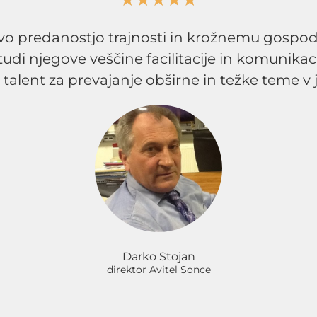
o predanostjo trajnosti in krožnemu gospoda
udi njegove veščine facilitacije in komunika
alent za prevajanje obširne in težke teme v j
Darko Stojan
direktor Avitel Sonce