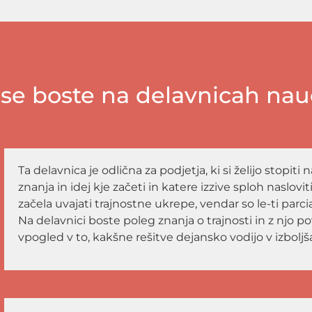
 se boste na delavnicah nauč
Ta delavnica je odlična za podjetja, ki si želijo stopiti
znanja in idej kje začeti in katere izzive sploh naslovit
začela uvajati trajnostne ukrepe, vendar so le-ti parcia
Na delavnici boste poleg znanja o trajnosti in z njo po
vpogled v to, kakšne rešitve dejansko vodijo v izboljšan