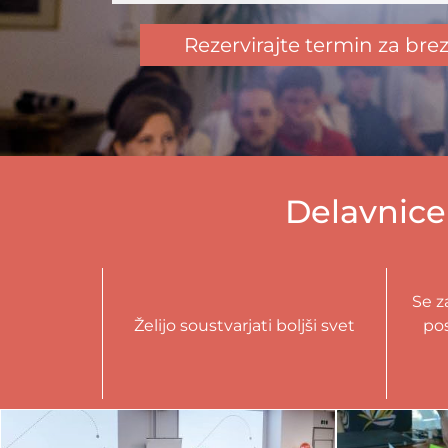
Rezervirajte termin za bre
Delavnice
Se z
Želijo soustvarjati boljši svet
po