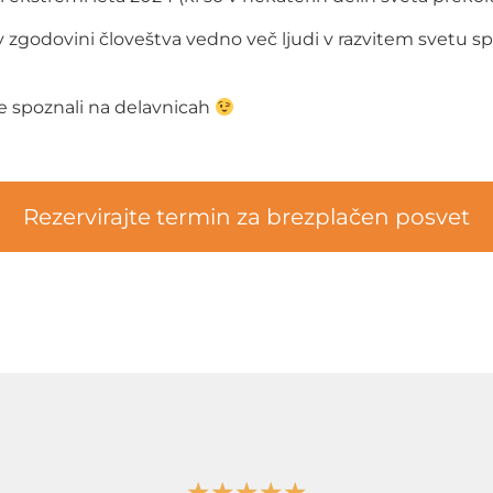
ti v zgodovini človeštva vedno več ljudi v razvitem svetu
te spoznali na delavnicah
Rezervirajte termin za brezplačen posvet
★
★
★
★
★