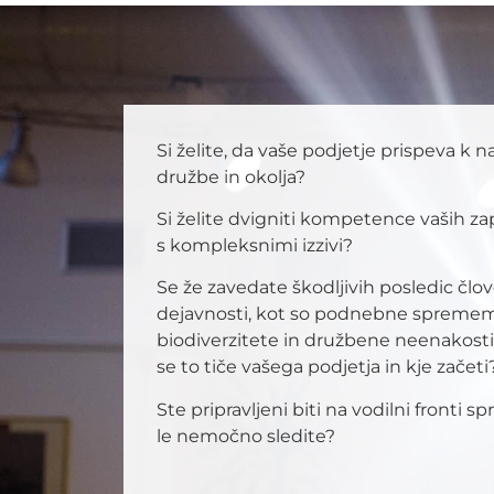
Si želite, da vaše podjetje prispeva k 
družbe in okolja?
Si želite dvigniti kompetence vaših z
s kompleksnimi izzivi?
Se že zavedate škodljivih posledic čl
dejavnosti, kot so podnebne spremem
biodiverzitete in družbene neenakosti
se to tiče vašega podjetja in kje začeti
Ste pripravljeni biti na vodilni front
le nemočno sledite?