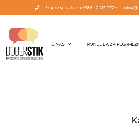
Stopi v stik z Nino: +386 40 216 727
nina@d
O NAS
PONUDBA ZA POSAMEZN
K