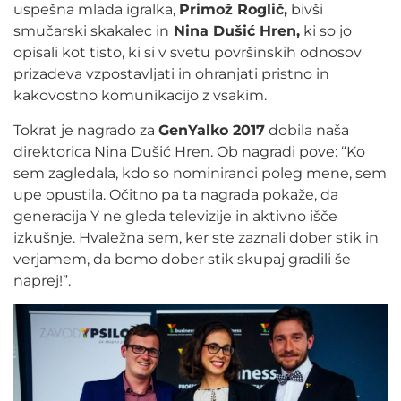
uspešna mlada igralka,
Primož Roglič,
bivši
smučarski skakalec in
Nina Dušić Hren,
ki so jo
opisali kot tisto, ki si v svetu površinskih odnosov
prizadeva vzpostavljati in ohranjati pristno in
kakovostno komunikacijo z vsakim.
Tokrat je nagrado za
GenYalko 2017
dobila naša
direktorica Nina Dušić Hren. Ob nagradi pove: “Ko
sem zagledala, kdo so nominiranci poleg mene, sem
upe opustila. Očitno pa ta nagrada pokaže, da
generacija Y ne gleda televizije in aktivno išče
izkušnje. Hvaležna sem, ker ste zaznali dober stik in
verjamem, da bomo dober stik skupaj gradili še
naprej!”.