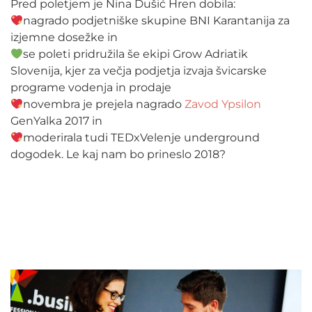
Pred poletjem je Nina Dušić Hren dobila:
nagrado podjetniške skupine BNI Karantanija za
izjemne dosežke in
se
poleti pridružila še ekipi Grow Adriatik
Slovenija, kjer za večja podjetja izvaja švicarske
programe vodenja in prodaje
novembra je prejela
nagrado
Zavod Ypsilon
GenYalka 2017 in
moderirala tudi TEDxVelenje underground
dogodek. Le kaj nam bo prineslo 2018?