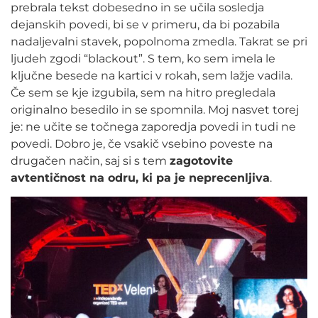
prebrala tekst dobesedno in se učila sosledja
dejanskih povedi, bi se v primeru, da bi pozabila
nadaljevalni stavek, popolnoma zmedla. Takrat se pri
ljudeh zgodi “blackout”. S tem, ko sem imela le
ključne besede na kartici v rokah, sem lažje vadila.
Če sem se kje izgubila, sem na hitro pregledala
originalno besedilo in se spomnila. Moj nasvet torej
je: ne učite se točnega zaporedja povedi in tudi ne
povedi. Dobro je, če vsakič vsebino poveste na
drugačen način, saj si s tem
zagotovite
avtentičnost na odru, ki pa je neprecenljiva
.