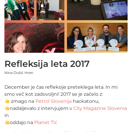
Refleksija leta 2017
Nina Dušić Hren
December je čas refleksije preteklega leta. In mi
smo več kot zadovoljni! 2017 se je začelo z:
zmago na
Petrol Slovenija
hackatonu,
nadaljevalo z intervjujem v
City Magazine Slovenia
in
oddajo na
Planet TV
.