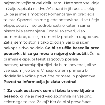
najzanimivejše stvari deliti sami. Nato sem vse ideje
in želje zapisala na dve A4 strani in jih poslala ekipi.
Ekipa je imela možnost komentarjev in pregleda
teksta. Opozorili so me glede odstavkov, ki se tičejo
ekipe, popravili so podrobnosti, o katerih sama
nisem bila seznanjena. Dodali so stvari, ki so
pomembne, da se jih omeni iz preteklih dogodkov.
Zakaj sem to storila tako zgodaj? Saj bi si sicer
nakopala dvojno delo.
Če bi se učila besedila pred
popravki, bi se ga morala najprej odnaučiti.
Če ne
bi imela ekipe, bi tekst zagotovo poslala
partnerju/mami/prijateljici, da bi mi povedali, ali se
vse razumljivo bere. V nasprotnem primeru bi
dodala še kakšne praktične primere in pojasnitve.
Povratna informacija je zlata vredna!
2.
Za vsak odstavek sem si izbrala eno ključno
besedo
, ki me je med vajo spomnila na vsebino
celotnega teksta. Zakaj? Ker če bi si prevečkrat