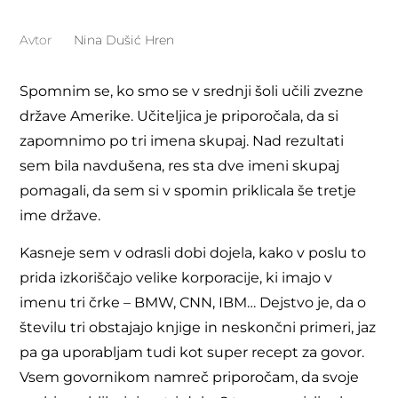
Avtor
Nina Dušić Hren
Spomnim se, ko smo se v srednji šoli učili zvezne
države Amerike. Učiteljica je priporočala, da si
zapomnimo po tri imena skupaj. Nad rezultati
sem bila navdušena, res sta dve imeni skupaj
pomagali, da sem si v spomin priklicala še tretje
ime države.
Kasneje sem v odrasli dobi dojela, kako v poslu to
prida izkoriščajo velike korporacije, ki imajo v
imenu tri črke – BMW, CNN, IBM… Dejstvo je, da o
številu tri obstajajo knjige in neskončni primeri, jaz
pa ga uporabljam tudi kot super recept za govor.
Vsem govornikom namreč priporočam, da svoje