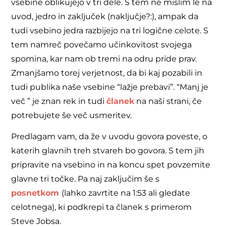
vsebine oblikujejo v tri dele. S tem ne mislim le na
uvod, jedro in zaključek (naključje?:), ampak da
tudi vsebino jedra razbijejo na tri logične celote. S
tem namreč povečamo učinkovitost svojega
spomina, kar nam ob tremi na odru pride prav.
Zmanjšamo torej verjetnost, da bi kaj pozabili in
tudi publika naše vsebine “lažje prebavi”. “Manj je
več ” je znan rek in tudi
članek
na naši strani, če
potrebujete še več usmeritev.
Predlagam vam, da že v uvodu govora poveste, o
katerih glavnih treh stvareh bo govora. S tem jih
pripravite na vsebino in na koncu spet povzemite
glavne tri točke. Pa naj zaključim še s
posnetkom
(lahko zavrtite na 1:53 ali gledate
celotnega), ki podkrepi ta članek s primerom
Steve Jobsa.